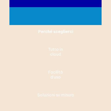
Perché sceglierci
Tutto in
cloud
Facilità
d’uso
Soluzioni su misura