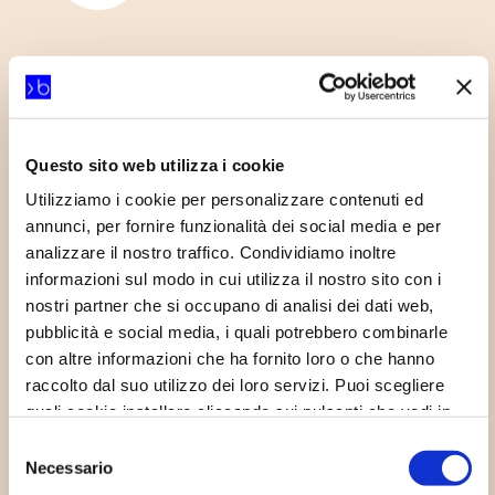
Questo sito web utilizza i cookie
Utilizziamo i cookie per personalizzare contenuti ed
annunci, per fornire funzionalità dei social media e per
analizzare il nostro traffico. Condividiamo inoltre
Chi siamo
informazioni sul modo in cui utilizza il nostro sito con i
nostri partner che si occupano di analisi dei dati web,
pubblicità e social media, i quali potrebbero combinarle
con altre informazioni che ha fornito loro o che hanno
raccolto dal suo utilizzo dei loro servizi. Puoi scegliere
quali cookie installare cliccando sui pulsanti che vedi in
questo banner; clicca su “Accetta tutti” per accettare tutti
Selezione
i cookie; Clicca su “accetta selezionati” per accettare
Necessario
del
solamente i cookie che hai deciso di voler installare.