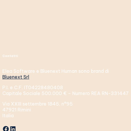
Contatti
Elea Software e Bluenext Human sono brand di
Bluenext Srl
P.I. e C.F. IT04228480408
Capitale Sociale 500.000 € – Numero REA RN-331447
Via XXIII settembre 1845, n°95
47921 Rimini
Italia
Facebook
LinkedIn