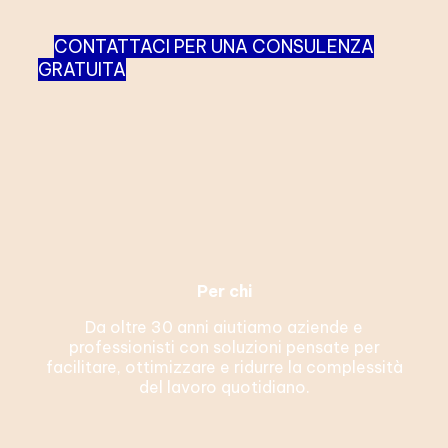
CONTATTACI PER UNA CONSULENZA
GRATUITA
Per chi
Da oltre 30 anni aiutiamo aziende e
professionisti con soluzioni pensate per
facilitare, ottimizzare e ridurre la complessità
del lavoro quotidiano.