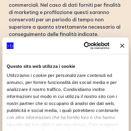
commerciali. Nel caso di dati forniti per finalità
di marketing e profilazione questi saranno
conservati per un periodo di tempo non
superiore a quanto strettamente necessario al
conseguimento delle finalità indicate.
I dati sono inoltre trattati da Bluenext per
ordinarie elaborazioni aziendali legate alla
fornitura del servizio (es.: a fini di
Questo sito web utilizza i cookie
documentazione in caso di contestazione della
Utilizziamo i cookie per personalizzare contenuti ed
fattura o pretesa di pagamento, per
annunci, per fornire funzionalità dei social media e per
accertamento di frodi, per eseguire analisi per
analizzare il nostro traffico. Condividiamo inoltre
conto dei clienti), in virtù di quanto previsto
informazioni sul modo in cui utilizza il nostro sito con i
dalla normativa. In questo caso, i dati sono
nostri partner che si occupano di analisi dei dati web,
conservati con stringenti misure di sicurezza
pubblicità e social media, i quali potrebbero combinarle
applicate a norma di legge e successivamente
con altre informazioni che ha fornito loro o che hanno
cancellati.
raccolto dal suo utilizzo dei loro servizi. Puoi scegliere