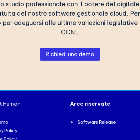
o studio professionale con il potere del digitale 
atuita del nostro software gestionale cloud. Pe
per adeguarsi alle ultime variazioni legislative
CCNL
Richiedi una demo
xt Human
Aree riservate
iamo
Software Release
cy Policy
e Policy