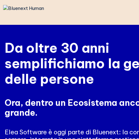
Vai
al
contenuto
Da oltre 30 anni
semplifichiamo la g
delle persone
Ora, dentro un Ecosistema anco
grande.
Elea Software è oggi parte di Bluenext: la c