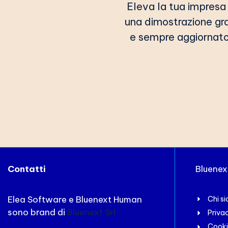
Eleva la tua impresa 
una dimostrazione gr
e sempre aggiornato 
Contatti
Bluene
Elea Software e Bluenext Human
Chi s
sono brand di
Bluenext Srl
Priva
Cooki