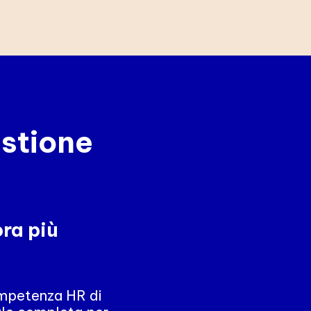
estione
ra più
ompetenza HR di