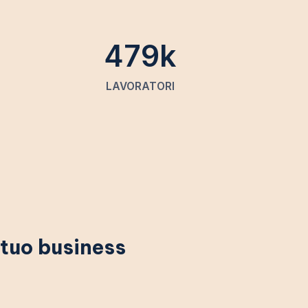
4
79
k
LAVORATORI
 tuo business