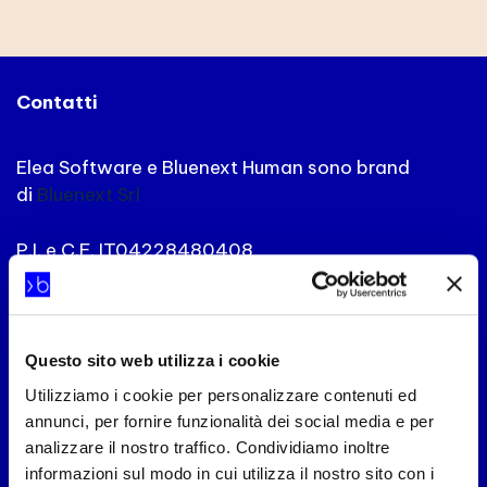
Contatti
Elea Software e Bluenext Human sono brand
di
Bluenext Srl
P.I. e C.F. IT04228480408
Capitale Sociale 500.000 € – Numero REA
RN-331447
Via XXIII settembre 1845, n°95
Questo sito web utilizza i cookie
47921 Rimini
Utilizziamo i cookie per personalizzare contenuti ed
Italia
annunci, per fornire funzionalità dei social media e per
analizzare il nostro traffico. Condividiamo inoltre
Facebook
LinkedIn
informazioni sul modo in cui utilizza il nostro sito con i