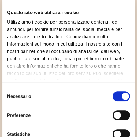
Questo sito web utilizza i cookie
Altre notizie
Utilizziamo i cookie per personalizzare contenuti ed
annunci, per fornire funzionalità dei social media e per
analizzare il nostro traffico. Condividiamo inoltre
Elea software entra in Bluenext
informazioni sul modo in cui utilizza il nostro sito con i
nostri partner che si occupano di analisi dei dati web,
Il Video del Meeting Elea Software 2024
pubblicità e social media, i quali potrebbero combinarle
con altre informazioni che ha fornito loro o che hanno
raccolto dal suo utilizzo dei loro servizi. Puoi scegliere
Le Foto del Meeting Elea Software 2024
quali cookie installare cliccando sui pulsanti che vedi in
questo banner; clicca su “Accetta tutti” per accettare tutti
Selezione
Elea Software Presenta: “METAMORFOSI
i cookie; Clicca su “accetta selezionati” per accettare
Necessario
del
DIGITALE”
solamente i cookie che hai deciso di voler installare.
consenso
Clicca su “usa solo i cookie necessari” o chiudi il banner
Migliorare l’Efficienza con Soluzioni Cloud
Preferenze
cliccando sulla X in alto a destra per rifiutare tutti i cookie
non essenziali. Clicca su “Mostra dettagli” per avere più
informazioni in merito ai cookie presenti su questo sito.
Il Futuro della Gestione delle Risorse Umane
Statistiche