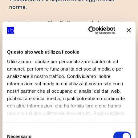
norme.
In conclusione, Elea Software si distingue nel
campo della gestione del whistleblowing con
WhistleB
, un software GDPR
Ready
che
garantisce Anonimato Garantito, Massima
Questo sito web utilizza i cookie
Sicurezza, Facilità d’uso e Conformità
Normativa.
Utilizziamo i cookie per personalizzare contenuti ed
annunci, per fornire funzionalità dei social media e per
analizzare il nostro traffico. Condividiamo inoltre
informazioni sul modo in cui utilizza il nostro sito con i
nostri partner che si occupano di analisi dei dati web,
Altre notizie
pubblicità e social media, i quali potrebbero combinarle
con altre informazioni che ha fornito loro o che hanno
raccolto dal suo utilizzo dei loro servizi. Puoi scegliere
Elea software entra in Bluenext
quali cookie installare cliccando sui pulsanti che vedi in
questo banner; clicca su “Accetta tutti” per accettare tutti
Selezione
i cookie; Clicca su “accetta selezionati” per accettare
Necessario
del