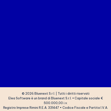
© 2026 Bluenext S.r.l. | Tutti i diritti riservati
Elea Software è un brand di
Bluenext S.r.l.
•
Capitale sociale €
500.000,00 i.v.
Registro Imprese Rimini R.E.A. 331447 • Codice Fiscale e Partita I.V.A.