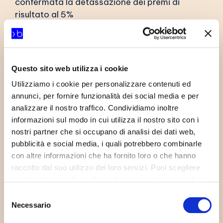
confermata la detassazione dei premi di
risultato al 5%
Infine, con riferimento ai fringe benefit si
conferma (sembrerebbe, da quanto anticipato
nel corso
Questo sito web utilizza i cookie
Utilizziamo i cookie per personalizzare contenuti ed
della conferenza stampa svoltasi all’esito
annunci, per fornire funzionalità dei social media e per
dell’approvazione della Manovra, che la misura
analizzare il nostro traffico. Condividiamo inoltre
venga
informazioni sul modo in cui utilizza il nostro sito con i
nostri partner che si occupano di analisi dei dati web,
resa strutturale, ma sul punto si attende
pubblicità e social media, i quali potrebbero combinarle
conferma ufficiale) la misura agevolativa
con altre informazioni che ha fornito loro o che hanno
prevista dal
raccolto dal suo utilizzo dei loro servizi. Puoi scegliere
quali cookie installare cliccando sui pulsanti che vedi in
decreto lavoro con le seguenti modifiche per il
questo banner; clicca su “Accetta tutti” per accettare tutti
Selezione
2024: il limite di esenzione fiscale e
i cookie; Clicca su “accetta selezionati” per accettare
Necessario
del
contributiva
solamente i cookie che hai deciso di voler installare.
consenso