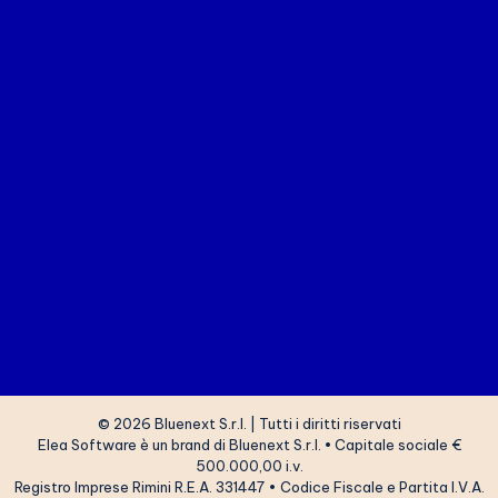
© 2026 Bluenext S.r.l. | Tutti i diritti riservati
Elea Software è un brand di
Bluenext S.r.l.
•
Capitale sociale €
500.000,00 i.v.
Registro Imprese Rimini R.E.A. 331447 • Codice Fiscale e Partita I.V.A.