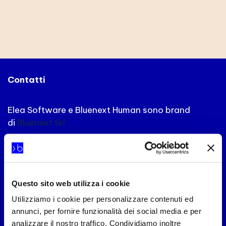
Contatti
Elea Software e Bluenext Human sono brand
di
Bluenext Srl
P.I. e C.F. IT04228480408
Capitale Sociale 500.000 € – Numero REA
RN-331447
Questo sito web utilizza i cookie
Via XXIII settembre 1845, n°95
Utilizziamo i cookie per personalizzare contenuti ed
47921 Rimini
annunci, per fornire funzionalità dei social media e per
Italia
analizzare il nostro traffico. Condividiamo inoltre