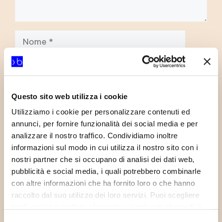
Nome
Email
Sito
Questo sito web utilizza i cookie
web
Utilizziamo i cookie per personalizzare contenuti ed
annunci, per fornire funzionalità dei social media e per
analizzare il nostro traffico. Condividiamo inoltre
informazioni sul modo in cui utilizza il nostro sito con i
nostri partner che si occupano di analisi dei dati web,
pubblicità e social media, i quali potrebbero combinarle
con altre informazioni che ha fornito loro o che hanno
Altre notizie
raccolto dal suo utilizzo dei loro servizi. Puoi scegliere
quali cookie installare cliccando sui pulsanti che vedi in
questo banner; clicca su “Accetta tutti” per accettare tutti
Elea software entra in Bluenext