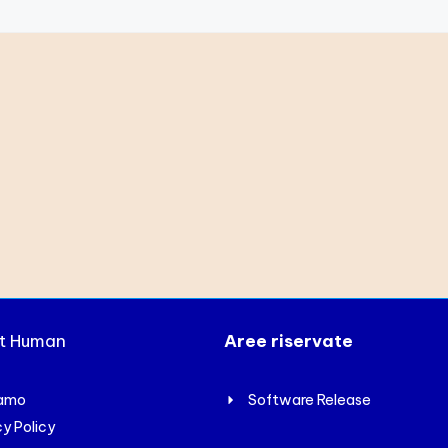
xt Human
Aree riservate
iamo
Software Release
cy Policy