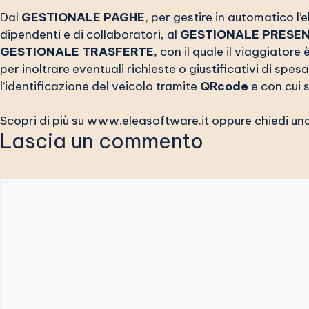
Dal
GESTIONALE
PAGHE
, per gestire in automatico l’e
dipendenti e di collaboratori
,
al
GESTIONALE
PRESE
GESTIONALE TRASFERTE,
con il quale il viaggiator
per inoltrare eventuali richieste o giustificativi di spesa
l’identificazione del veicolo tramite
QRcode
e con cui s
Scopri di più su
www.eleasoftware.it
oppure chiedi un
Lascia un commento
Commento