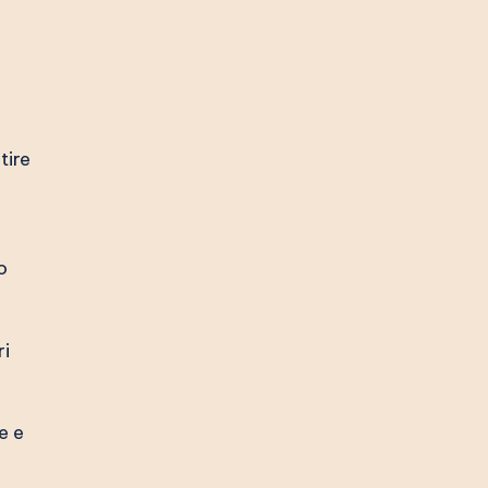
tire
o
ri
e e