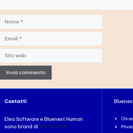
Nome
Email
Sito
web
Contatti
Bluene
Elea Software e Bluenext Human
Chi s
sono brand di
Bluenext Srl
Priva