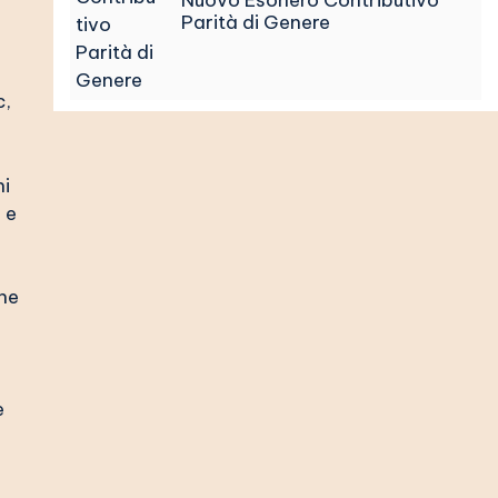
Nuovo Esonero Contributivo
Parità di Genere
c,
ni
 e
che
e