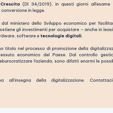
 Crescita
(
Dl 34/2019
), in questi giorni all’esame 
i conversione in legge.
al ministero dello Sviluppo economico per facilita
sostiene gli investimenti per acquistare – anche in leas
ardware, software e
tecnologie digitali
.
no titolo nel processo di promozione della digitalizza
 tessuto economico del Paese. Dal controllo gesti
deburocratizzare l’azienda, sono difatti enormi le possib
all’insegna della digitalizzazione. Contattac