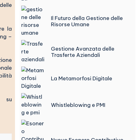
delle
Il Futuro della Gestione delle
Risorse Umane
re la
ing –
Gestione Avanzata delle
Trasferte Aziendali
zione
onale
ilità
La Metamorfosi Digitale
i su
Whistleblowing e PMI