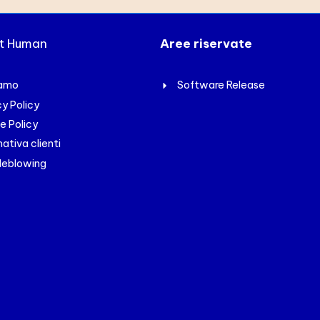
xt Human
Aree riservate
iamo
Software Release
cy Policy
e Policy
ativa clienti
leblowing