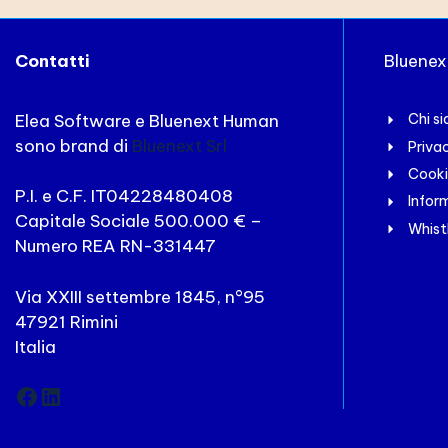
Contatti
Bluene
Elea Software e Bluenext Human
Chi s
sono brand di
Bluenext Srl
Priva
Cooki
P.I. e C.F. IT04228480408
Inform
Capitale Sociale 500.000 € –
Whist
Numero REA RN-331447
Via XXIII settembre 1845, n°95
47921 Rimini
Italia
Facebook
LinkedIn