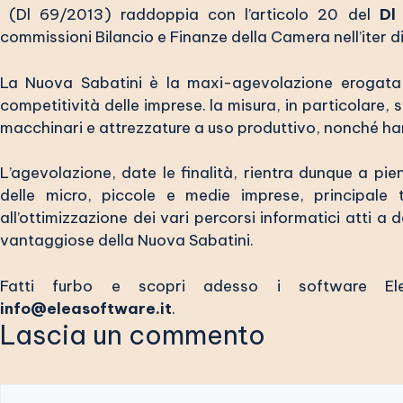
(
Dl 69/2013
) raddoppia con l’articolo 20 del
Dl
commissioni Bilancio e Finanze della Camera nell’iter d
La Nuova Sabatini è la maxi-agevolazione erogata d
competitività delle imprese. la misura, in particolare, 
macchinari e attrezzature a uso produttivo, nonché h
L’agevolazione, date le finalità, rientra dunque a pie
delle micro, piccole e medie imprese, principale
all’ottimizzazione dei vari percorsi informatici atti a 
vantaggiose della Nuova Sabatini.
Fatti furbo e scopri adesso i software Elea 
info@eleasoftware.it
.
Lascia un commento
Commento