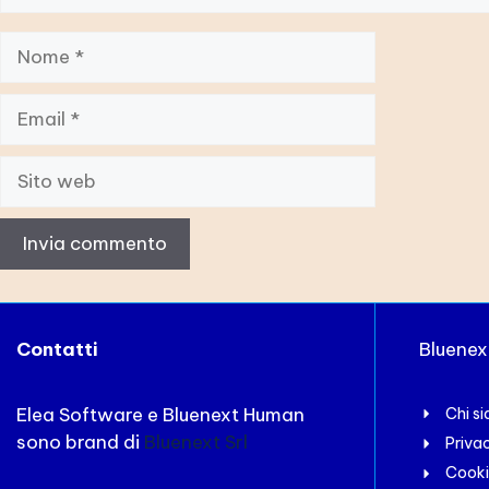
Nome
Email
Sito
web
Contatti
Bluene
Elea Software e Bluenext Human
Chi s
sono brand di
Bluenext Srl
Priva
Cooki