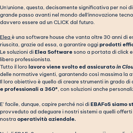
Un’unione, questa, decisamente significativa per noi di 
grande passo avanti nel mondo dell’innovazione tecnolo
davvero essere ad un CLICK dal futuro.
Elea
è una software house che vanta oltre 30 anni di
riuscita, grazie ad essa, a garantire oggi
prodotti effi
Le soluzioni di
Elea Software
sono a portata di click e
libero professionista.
Tutto il loro
lavoro viene svolto ed assicurato
in Clo
delle normative vigenti, garantendo così massima la affi
Il loro obiettivo è quello di creare strumenti in grado di
e professionali a 360°
, con soluzioni anche personali
E’ facile, dunque, capire perché noi di
EBAFoS siamo sta
provveduto ad adeguare i nostri sistemi a quelli offert
nostra
operatività aziendale.