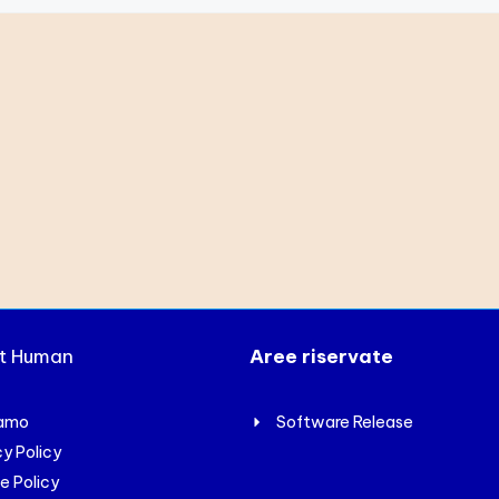
xt Human
Aree riservate
iamo
Software Release
cy Policy
e Policy