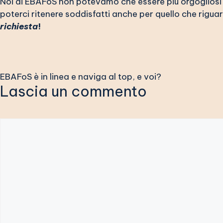
Noi di EBAFoS non potevamo che essere più orgogliosi 
poterci ritenere soddisfatti anche per quello che riguar
richiesta
!
EBAFoS è in linea e naviga al top, e voi?
Lascia un commento
Commento