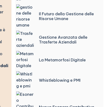
un
er
Il Futuro della Gestione delle
Risorse Umane
e è
Gestione Avanzata delle
l
Trasferte Aziendali
to
La Metamorfosi Digitale
ndali
Whistleblowing e PMI