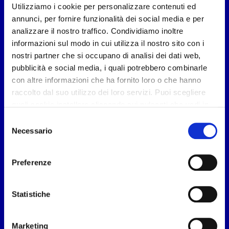
Capitale Sociale 500.000 € – Numero REA
Utilizziamo i cookie per personalizzare contenuti ed
RN-331447
annunci, per fornire funzionalità dei social media e per
analizzare il nostro traffico. Condividiamo inoltre
Via XXIII settembre 1845, n°95
informazioni sul modo in cui utilizza il nostro sito con i
47921 Rimini
nostri partner che si occupano di analisi dei dati web,
Italia
pubblicità e social media, i quali potrebbero combinarle
con altre informazioni che ha fornito loro o che hanno
Facebook
LinkedIn
raccolto dal suo utilizzo dei loro servizi. Puoi scegliere
quali cookie installare cliccando sui pulsanti che vedi in
questo banner; clicca su “Accetta tutti” per accettare tutti
Selezione
Bluenext Human
i cookie; Clicca su “accetta selezionati” per accettare
Necessario
del
solamente i cookie che hai deciso di voler installare.
consenso
Chi siamo
Clicca su “usa solo i cookie necessari” o chiudi il banner
Preferenze
Privacy Policy
cliccando sulla X in alto a destra per rifiutare tutti i cookie
Cookie Policy
non essenziali. Clicca su “Mostra dettagli” per avere più
informazioni in merito ai cookie presenti su questo sito.
Informativa clienti
Statistiche
Whistleblowing
Marketing