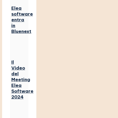
Elea
software
entra
in
Bluenext
Il
Video
del
Meeting
Elea
Software
2024