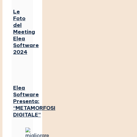
Le
Foto
del
Meeting
Elea
Software
2024
Elea
Software
Presenta:
“METAMORFOSI
DIGITALE”