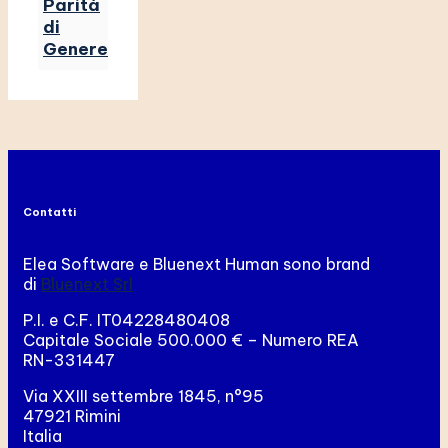
Parità
di
Genere
Contatti
Elea Software e Bluenext Human sono brand
di
Bluenext Srl
P.I. e C.F. IT04228480408
Capitale Sociale 500.000 € – Numero REA
RN-331447
Via XXIII settembre 1845, n°95
47921 Rimini
Italia