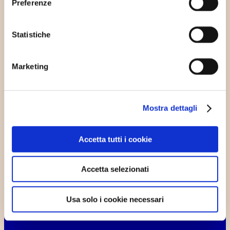
Preferenze
cliccando sulla X in alto a destra per rifiutare tutti i cookie
non essenziali. Clicca su “Mostra dettagli” per avere più
informazioni in merito ai cookie presenti su questo sito.
Statistiche
Marketing
Mostra dettagli
Accetta tutti i cookie
Privacy Policy
Accetta selezionati
Usa solo i cookie necessari