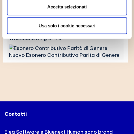
Gestione Avanzata delle Trasferte Aziendali
Accetta selezionati
La Metamorfosi Digitale
Usa solo i cookie necessari
Whistleblowing e PMI
Nuovo Esonero Contributivo Parità di Genere
Contatti
Elea Software e Bluenext Human sono brand