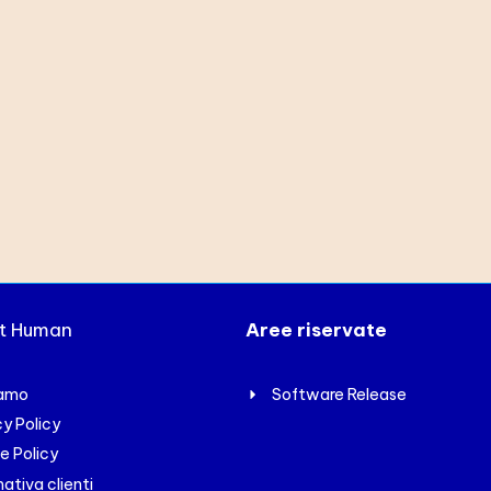
xt Human
Aree riservate
iamo
Software Release
cy Policy
e Policy
ativa clienti