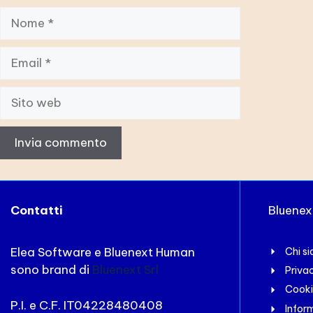
Nome
Email
Sito
web
Contatti
Bluene
Elea Software e Bluenext Human
Chi s
sono brand di
Bluenext Srl
Priva
Cooki
P.I. e C.F. IT04228480408
Inform