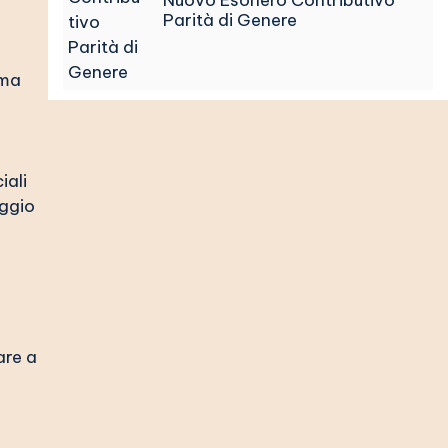
Nuovo Esonero Contributivo
Parità di Genere
ima
iali
aggio
are a