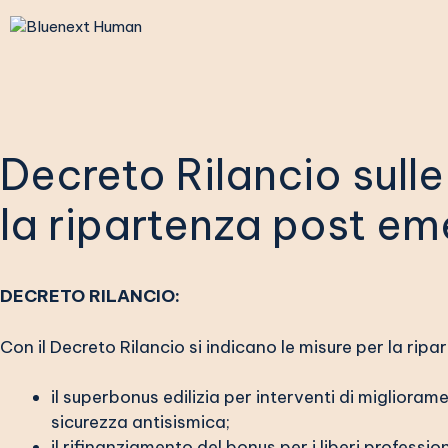
Vai
al
contenuto
Decreto Rilancio sulle
la ripartenza post e
DECRETO RILANCIO:
Con il Decreto Rilancio si indicano le misure per la ri
il superbonus edilizia per interventi di migliora
sicurezza antisismica;
il rifinanziamento del bonus per i liberi profession