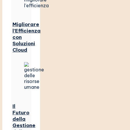
Migliorare
l’Efficienza
con
Soluzioni
Cloud
Il
Futuro
della
Gestione