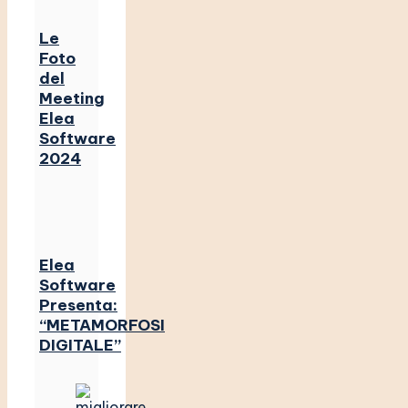
Le
Foto
del
Meeting
Elea
Software
2024
Elea
Software
Presenta:
“METAMORFOSI
DIGITALE”