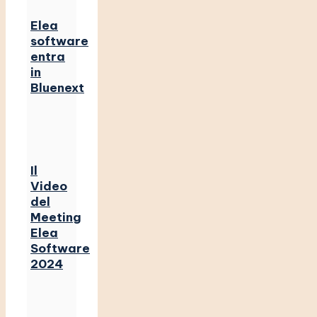
Elea
software
entra
in
Bluenext
Il
Video
del
Meeting
Elea
Software
2024