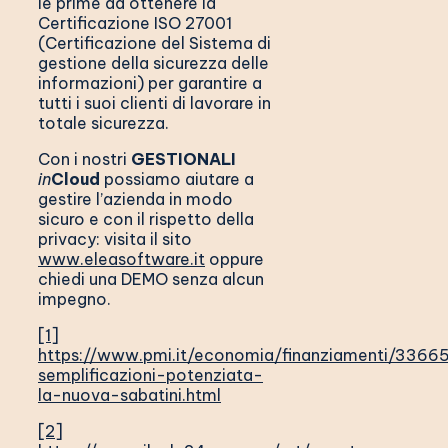
le prime ad ottenere la
Certificazione ISO 27001
(Certificazione del Sistema di
gestione della sicurezza delle
informazioni) per garantire a
tutti i suoi clienti di lavorare in
totale sicurezza.
Con i nostri
GESTIONALI
in
Cloud
possiamo aiutare a
gestire l’azienda in modo
sicuro e con il rispetto della
privacy: visita il sito
www.eleasoftware.it
oppure
chiedi una DEMO senza alcun
impegno.
[1]
https://www.pmi.it/economia/finanziamenti/33665
semplificazioni-potenziata-
la-nuova-sabatini.html
[2]