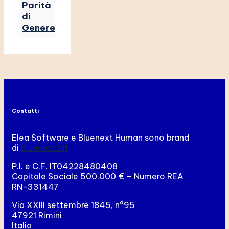
Parità
di
Genere
Contatti
Elea Software e Bluenext Human sono brand
di
Bluenext Srl
P.I. e C.F. IT04228480408
Capitale Sociale 500.000 € – Numero REA
RN-331447
Via XXIII settembre 1845, n°95
47921 Rimini
Italia