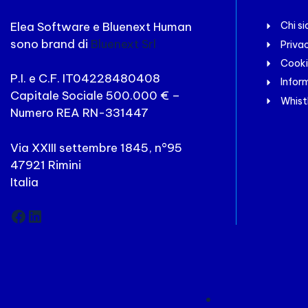
Elea Software e Bluenext Human
Chi s
sono brand di
Bluenext Srl
Priva
Cooki
P.I. e C.F. IT04228480408
Inform
Capitale Sociale 500.000 € –
Whist
Numero REA RN-331447
Via XXIII settembre 1845, n°95
47921 Rimini
Italia
Facebook
LinkedIn