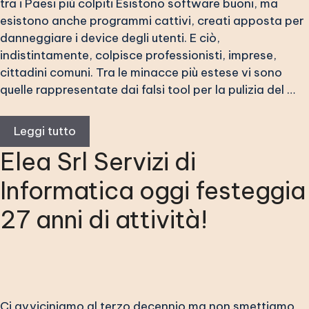
tra i Paesi più colpiti Esistono software buoni, ma
esistono anche programmi cattivi, creati apposta per
danneggiare i device degli utenti. E ciò,
indistintamente, colpisce professionisti, imprese,
cittadini comuni. Tra le minacce più estese vi sono
quelle rappresentate dai falsi tool per la pulizia del …
Leggi tutto
Elea Srl Servizi di
Informatica oggi festeggia
27 anni di attività!
Ci avviciniamo al terzo decennio ma non smettiamo